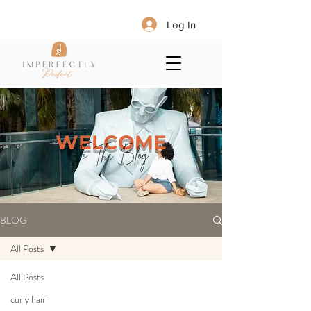
Log In
WELCOME
To The Blog
BLOG
All Posts
All Posts
curly hair