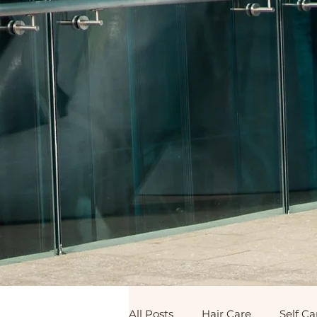
All Posts
Hair Care
Self Ca