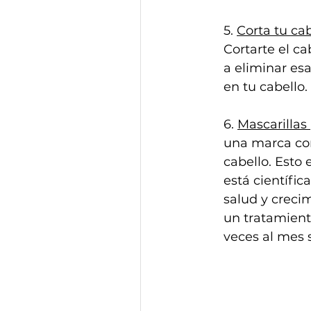
5. 
Corta tu ca
Cortarte el c
a eliminar es
en tu cabello.
6. 
Mascarillas
una marca com
cabello. Esto 
está científi
salud y creci
un tratamient
veces al mes s