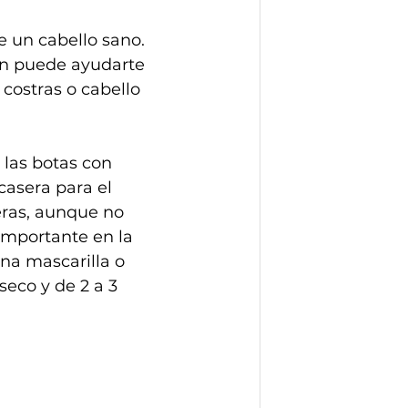
e un cabello sano. 
ón puede ayudarte 
costras o cabello 
a las botas con 
asera para el 
eras, aunque no 
importante en la 
na mascarilla o 
eco y de 2 a 3 