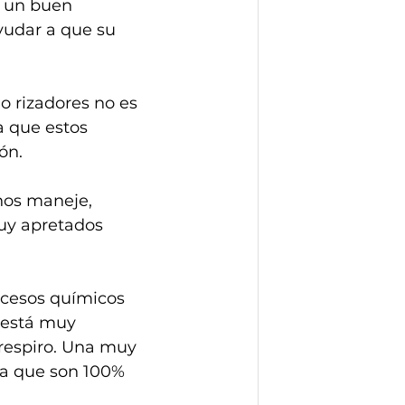
r un buen 
udar a que su 
o rizadores no es 
a que estos 
ón.
os maneje, 
muy apretados 
ocesos químicos 
 está muy 
 respiro. Una muy 
na que son 100% 