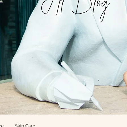
re
Skin Care