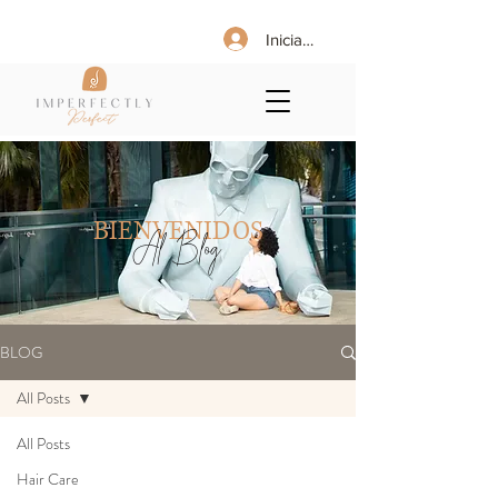
Iniciar sesión
BIENVENIDOS
Al Blog
BLOG
All Posts
All Posts
Hair Care