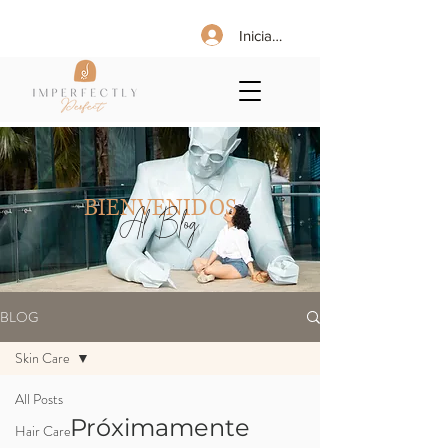
Iniciar sesión
BIENVENIDOS
Al Blog
BLOG
Skin Care
All Posts
Próximamente
Hair Care