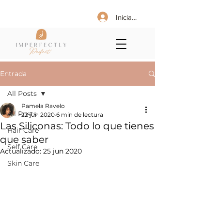
Iniciar sesión
Entrada
All Posts
Pamela Ravelo
All Posts
22 jun 2020
6 min de lectura
Las Siliconas: Todo lo que tienes
Hair Care
que saber
Self Care
Actualizado:
25 jun 2020
Skin Care