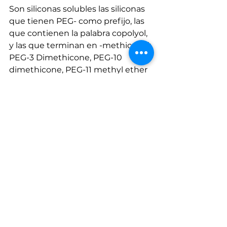
Son siliconas solubles las siliconas 
que tienen PEG- como prefijo, las 
que contienen la palabra copolyol, 
y las que terminan en -methiconol: 
PEG-3 Dimethicone, PEG-10 
dimethicone, PEG-11 methyl ether 
dimethicone, PEG-9 dimethicone, 
dimethilconol, dimethicone 
copolyol…
Algunas siliconas solubles:
Cetyl Dimethicone Copolyol
Dimethicone copolyol
Behenoxy Dimethicone
Hydroxypropyl Polysiloxane
¿Qué debo tener en 