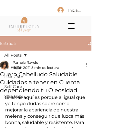
Iniciar sesión
Entrada
All Posts
Pamela Ravelo
All Posts
18 jun 2021
5 min de lectura
Cuero Cabelludo Saludable:
Hair Care
Cuidados a tener en Cuenta
Self Care
dependiendo tu Oleosidad.
Skin Care
Si estás aquí es porque al igual que 
yo tengo dudas sobre como 
mejorar la apariencia de nuestra 
melena y conseguir que luzca más 
bonita, saludable y resistente. Para 