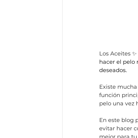
Los Aceites ✨ 
hacer el pelo
deseados.
Existe mucha c
función princi
pelo una vez 
En este blog p
evitar hacer c
mejor para tu