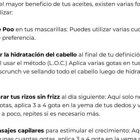
l mayor beneficio de tus aceites, existen varias f
izar:
 Poo
 en tus mascarillas: Puedes utilizar varias c
 preferencia.
r la hidratación del cabello 
al final de tu definic
 usar el método (L.O.C.) Aplica varias gotas en t
scrunch ve sellando todo el cabello luego de hidr
ar tus rizos sin frizz
 al día siguiente: Aquí solo 
otas, aplica 3 a 4 gota en la yema de tus dedos y 
 a poco, repites si es necesario más.
sajes capilares
 para estimular el crecimiento: Aqu
 unas cuantas gotas, aplica 3 a 4 gota en la yema 