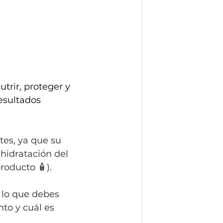
trir, proteger y 
esultados 
tes, ya que su 
 hidratación del 
roducto 🧴).
 lo que debes 
to y cuál es 