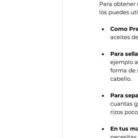
Para obtener e
los puedes util
Como Pre
aceites de
Para sella
ejemplo al
forma de 
cabello.
Para separ
cuantas g
rizos poco
En tus ma
necesitas