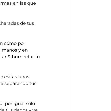
ormas en las que 
ucharadas de tus 
ión cómo por 
us manos y en 
atar & humectar tu 
necesitas unas 
ve separando tus 
í por igual solo 
de tus dedos y ve 