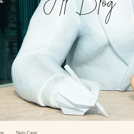
re
Skin Care