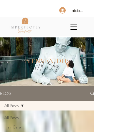
Iniciar sesión
BIENVENIDOS
Al Blog
BLOG
All Posts
All Posts
Hair Care