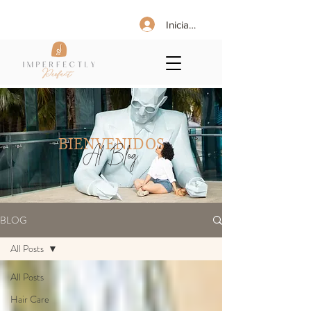
Iniciar sesión
BIENVENIDOS
Al Blog
BLOG
All Posts
All Posts
Hair Care