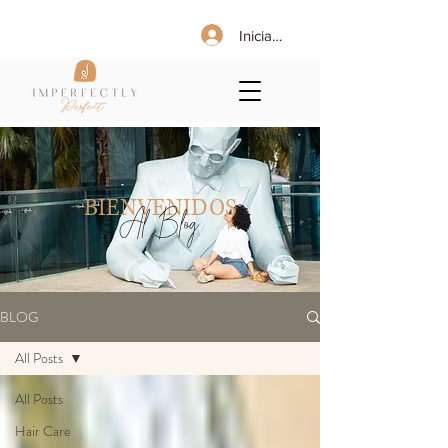
Iniciar sesión
BIENVENIDOS
Al Blog
BLOG
All Posts
All Posts
Hair Care