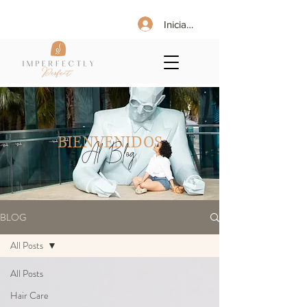
Iniciar sesión
BIENVENIDOS
Al Blog
BLOG
All Posts
All Posts
Hair Care