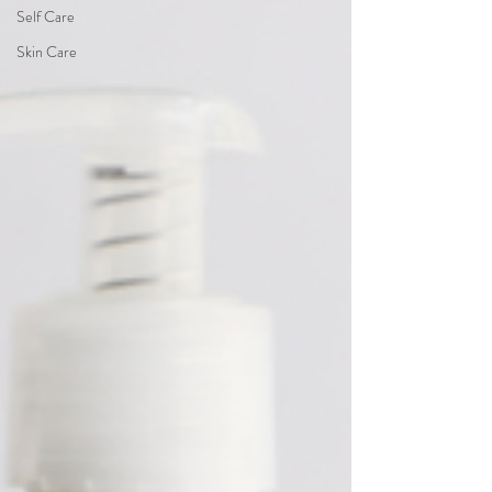
Self Care
Skin Care