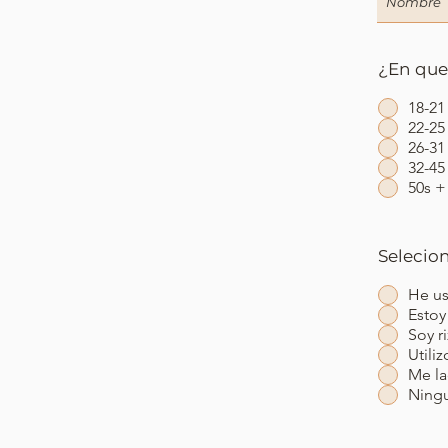
¿En que
18-21
22-25
26-31
32-45
50s +
Selecion
He us
Estoy
Soy r
Utili
Me la
Ningu