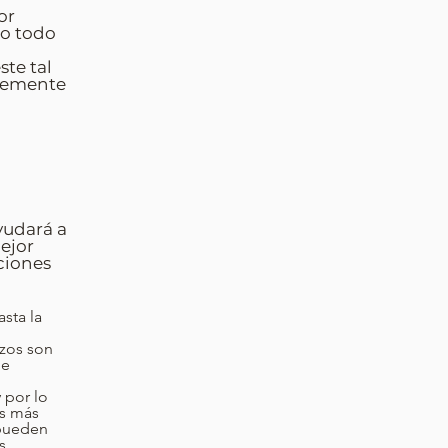
or
do todo
te tal
plemente
yudará a
ejor
ciones
asta la
izos son
de
 por lo
 pueden
s.