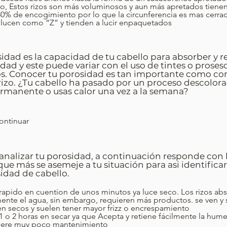
o, Estos rizos son más voluminosos y aun más apretados tiene
80% de encogimiento por lo que la circunferencia es mas cerra
; lucen como “Z” y tienden a lucir enpaquetados
idad es la capacidad de tu cabello para absorber y r
ad y este puede variar con el uso de tintes o proses
s. Conocer tu porosidad es tan importante como co
rizo. ¿Tu cabello ha pasado por un proceso descolora
ermanente o usas calor una vez a la semana?
ontinuar
analizar tu porosidad, a continuación responde con 
ue más se asemeje a tu situación para asi identificar
idad de cabello.
rapido en cuention de unos minutos ya luce seco. Los rizos ab
mente el agua, sin embargo, requieren más productos. se ven y 
en secos y suelen tener mayor frizz o encrespamiento
1 o 2 horas en secar ya que Acepta y retiene fácilmente la hum
iere muy poco mantenimiento