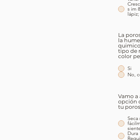
Cresc
s im 
lápiz
La poros
la humed
quimico
tipo de 
color p
Si
No, c
Vamo a 
opción q
tu poros
Seca 
fácil
sient
Dura 
Requ