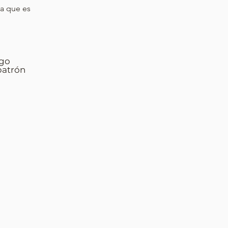
ya que es
rgo
 patrón