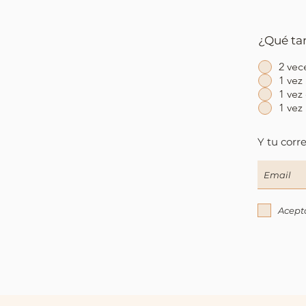
¿Qué tan
2 vec
1 vez
1 vez
1 vez
Y tu corr
Acept