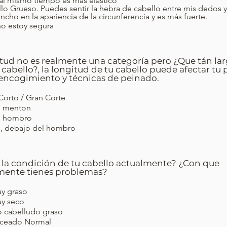
al mismo tiempo es más elástico
lo Grueso. Puedes sentir la hebra de cabello entre mis dedos 
ncho en la apariencia de la circunferencia y es más fuerte.
o estoy segura
itud no es realmente una categoría pero ¿Que tán la
u cabello?, la longitud de tu cabello puede afectar tu
 encogimiento y técnicas de peinado.
Corto / Gran Corte
l menton
l hombro
, debajo del hombro
s la condición de tu cabello actualmente? ¿Con que
mente tienes problemas?
y graso
y seco
 cabelludo graso
nceado Normal