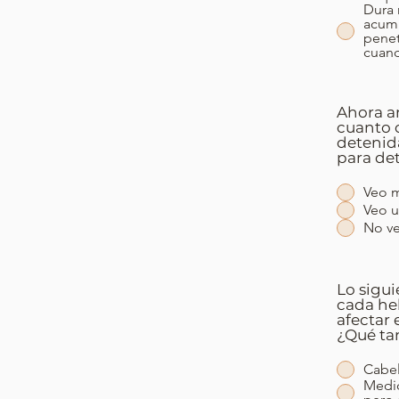
Dura 
acumu
penet
cuand
Ahora an
cuanto c
detenid
para de
Veo m
Veo u
No ve
Lo sigui
cada he
afectar 
¿Qué tan
Cabel
Medio