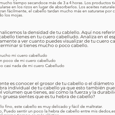
mucho tiempo secandoce más de 3 a 4 horas. Los productos t
larse en los rizos en lugar de absorberlos. Los aceites natural
ran fácilmente, el cabello tardan mucho más en saturarse por
o los mojas.
alicemos la densidad de tu cablello. Aquí nos refer
abello tienes en tu cuero cabelludo. Analiza en el es
amente a ver cuanto puedes visualizar de tu cuero c
terminar si tienes mucho o poco cabello.
ucho mi cuero cabelludo
n poco de mi cuero cabelludo
o casi nada de mi cuero Cabelludo
ente es conocer el grosor de tu cabello o el diámetro
bra individual de tu cabello ya que esto también pu
el volumen que tienes, así como la fuerza y la durabil
 gruesa sientes que es tu hebra de cabello?
lo fino, este cabello es muy delicado y fácil de maltratar.
, Puedo sentir un poco la hebra de cabello entre mis dedos,es