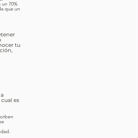
n un 70%
da que un
etener
o
nocer tu
ción,
la
 cual es
sorben
se
edad.