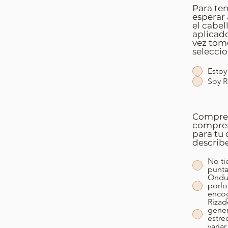
Para ten
esperar 
el cabel
aplicad
vez tom
seleccio
Estoy
Soy R
Comprend
compren
para tu 
describe
No ti
punta
Ondul
porlo
enco
Rizad
general t
estre
varia