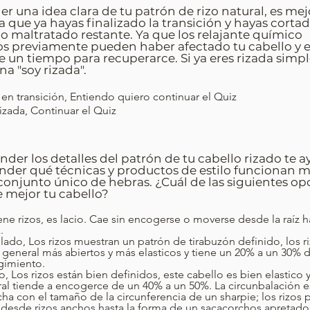
er una idea clara de tu patrón de rizo natural, es mej
a que ya hayas finalizado la transición y hayas corta
lo maltratado restante. Ya que los relajante químico
os previamente pueden haber afectado tu cabello y es
e un tiempo para recuperarce. Si ya eres rizada sim
na "soy rizada".
 en transición, Entiendo quiero continuar el Quiz
izada, Continuar el Quiz
er los detalles del patrón de tu cabello rizado te a
der qué técnicas y productos de estilo funcionan m
conjunto único de hebras. ¿Cuál de las siguientes op
 mejor tu cabello?
ene rizos, es lacio. Cae sin encogerse o moverse desde la raíz h
.
ado, Los rizos muestran un patrón de tirabuzón definido, los r
 general más abiertos y más elasticos y tiene un 20% a un 30% 
gimiento.
o, Los rizos están bien definidos, este cabello es bien elastico y
iende a encogerce de un 40% a un 50%. La circunbalación es más
cha con el tamaño de la circunferencia de un sharpie; los rizos
r desde rizos anchos hasta la forma de un sacacorchos apretado