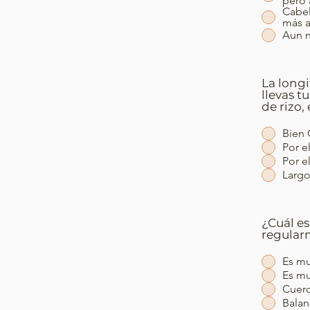
pero 
Cabel
más a
Aun n
La long
llevas t
de rizo,
Bien 
Por e
Por e
Largo
¿Cuál e
regular
Es mu
Es mu
Cuero
Bala