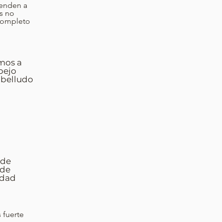
ienden a
es no
 completo
imos a
pejo
abelludo
 de
ede
idad
 fuerte